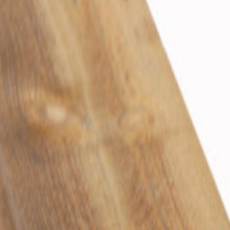
2.0
2.0