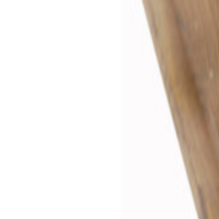
Trelast og byggevarer
Trelast
Utvendig kledning
...
Trelast
Utvendig kledning
MøreRoyal®
Furu 22x148 Dft Nat Moreroyal 
MøreRoyal®
Furu 22x148 Dft Nat Moreroyal 