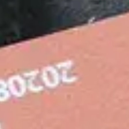
aling på trefasader som både er miljømerket og enkelt å male med. Den