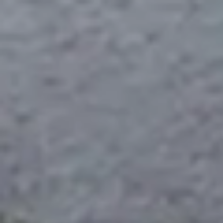
Velg varehus
XL-BYGG Proff